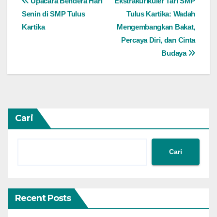
Navigasi
Upacara Bendera Hari
Ekstrakurikuler Tari SMP
Senin di SMP Tulus
Tulus Kartika: Wadah
pos
Kartika
Mengembangkan Bakat,
Percaya Diri, dan Cinta
Budaya
Cari
Cari
Recent Posts