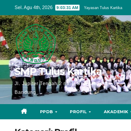
Skip
Sel. Agu 4th, 2026
9:03:32 AM
Yayasan Tulus Kartika
to
content
SMP Tulus Kartika
Jl. Jupiter Tengah 2 no.1, Sekejati, Kota
Bandung
PPDB
PROFIL
AKADEMIK