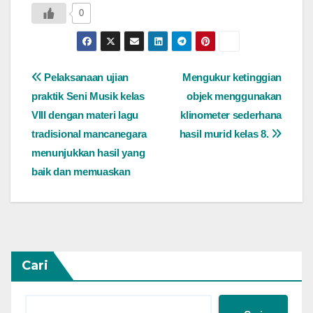
0
Navigasi
Pelaksanaan ujian
Mengukur ketinggian
praktik Seni Musik kelas
objek menggunakan
pos
VIII dengan materi lagu
klinometer sederhana
tradisional mancanegara
hasil murid kelas 8.
menunjukkan hasil yang
baik dan memuaskan
Cari